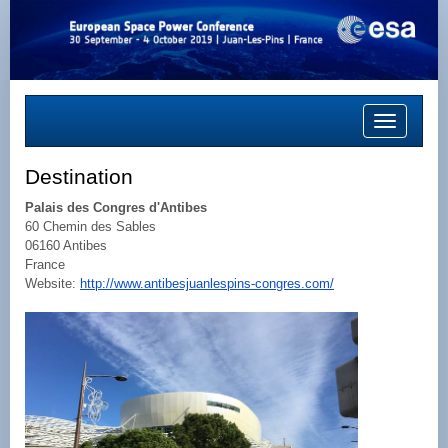
Toggle
navigation
Destination
Palais des Congres d'Antibes
60 Chemin des Sables
06160 Antibes
France
Website:
http://www.antibesjuanlespins-congres.com/